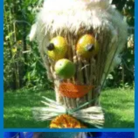
Mehrere große und kleine Strohbündelpuppen, auch
ohne umfangreichen Schmuck, also nur mit
Hagebuttenaugen, können auch sehr lustig aussehen!
Das Basteln einer Gräserpuppe ist hier beschrieben!
Entdecke unsere Themen