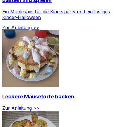
basteln und spielen
Ein Mühlespiel für die Kinderparty und ein lustiges
Kinder-Halloween
Zur Anleitung >>
Leckere Mäusetorte backen
Zur Anleitung >>