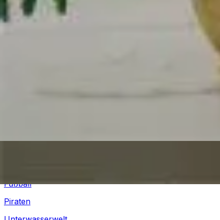
Winter
Silvester
Pferde
Drachen
Fußball
Piraten
Unterwasserwelt