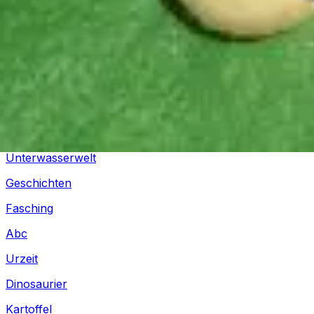
Silvester
Pferde
Drachen
Fußball
Piraten
Unterwasserwelt
Geschichten
Fasching
Abc
Urzeit
Dinosaurier
Kartoffel