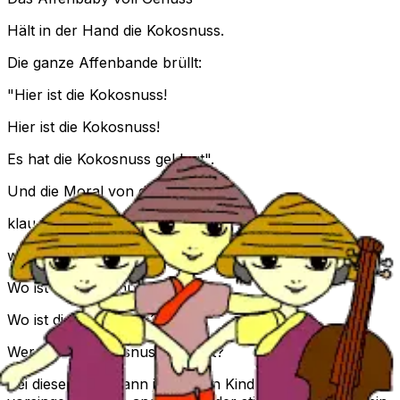
Hält in der Hand die Kokosnuss.
Die ganze Affenbande brüllt:
"Hier ist die Kokosnuss!
Hier ist die Kokosnuss!
Es hat die Kokosnuss geklaut".
Und die Moral von der Geschicht'
klau keine Kokosnüsse nicht,
weil sonst die ganze Bande brüllt:
Wo ist die Kokosnuss?
Wo ist die Kokosnuss?
Wer hat die Kokosnuss geklaut?
Bei diesem Lied kann jeweils ein Kind eine Strophe