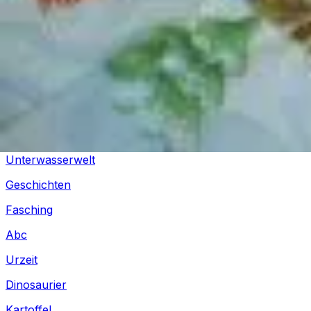
Silvester
Pferde
Drachen
Fußball
Piraten
Unterwasserwelt
Geschichten
Fasching
Abc
Urzeit
Dinosaurier
Kartoffel