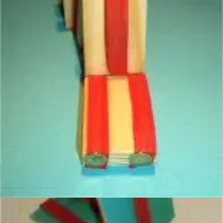
Klötzchen. Nun nimmt man eine Reißzwecke und steckt
das blaue Band am oberen Klötzchenrand fest.
Damit die Jokobsleiter gut laufen kann, ist es wichtig die
Bändchen schön locker anzustecken. Es ist gut wenn
man so eine Art kleine Schlaufe vor dem Anstecken
stehen lässt.
Mit den roten Bändchen verfährt man genau so und
steckt sie mit Reißzwecken fest.
Dann geht es weiter wie oben beschrieben, leeres
Klötzchen drauflegen, die roten Bänder über das
Hölzchen legen und mit Reißzwecken feststecken. Das
blaue Bändchen rauflegen und mit einer Reißzwecke
feststecken... so weiter bis sechs Hölzchen auf dem
Stapel liegen.