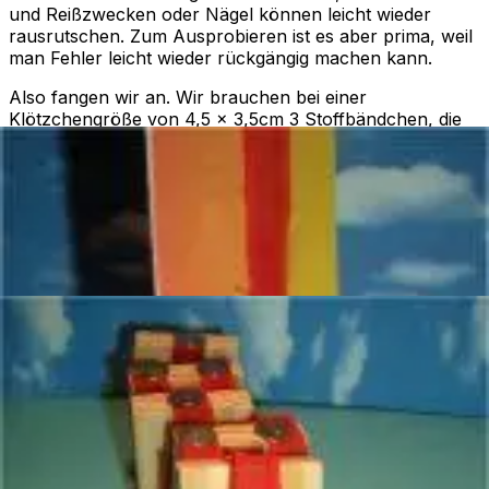
und Reißzwecken oder Nägel können leicht wieder
rausrutschen. Zum Ausprobieren ist es aber prima, weil
man Fehler leicht wieder rückgängig machen kann.
Also fangen wir an. Wir brauchen bei einer
Klötzchengröße von 4,5 x 3,5cm 3 Stoffbändchen, die
jeweils eine Länge von 40cm haben sollten.
Hier sieht man die Vorgehensweise mit Basalholz, mit
Kiefernholz funktioniert es aber ebenso.
Zuerst wird an ein Hölzchen an die Seite mit einer
Reißzwecke ein Band in der Mitte angebracht.
Auf der anderen Seite des Klötzchens werden nun
rechts und links, wie in nebenstehender Abbildung zu
sehen, je ein Bändchen mit Reißzwecken angebracht.
Nun legt man die Bändchen über das Klötzchen.
Auf dieses Klötzchen mit den Bändchen wird ein
weitersKlötzchen mit den Maßen 4,5 x 3,5cm gelegt.
Dann nimmt man das blaue Band und legt es über das