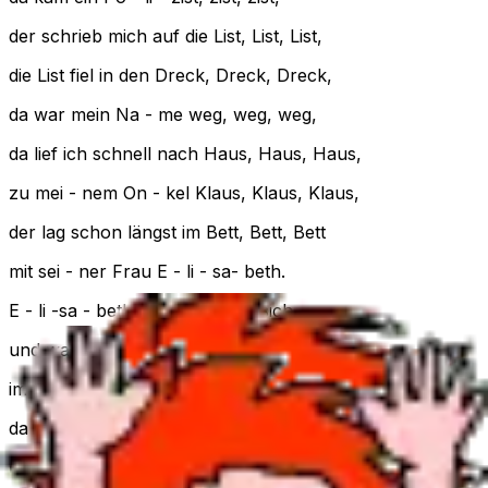
der schrieb mich auf die List, List, List,
die List fiel in den Dreck, Dreck, Dreck,
da war mein Na - me weg, weg, weg,
da lief ich schnell nach Haus, Haus, Haus,
zu mei - nem On - kel Klaus, Klaus, Klaus,
der lag schon längst im Bett, Bett, Bett
mit sei - ner Frau E - li - sa- beth.
E - li -sa - beth die schäm - te sich,
und warf die De - cke ü - ber sich,
im Stoff da war ein Loch, Loch, Loch,
da sah ich sie dann doch, doch, doch!
Ein Klatschspiel in englischer Sprache: