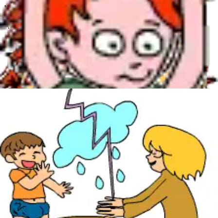
Miss Mary Mac, Mac, Mac
All dressed in black, black, black.
With silver buttons, buttons, buttons
All down her back, back, back.
She asked her mother, mother, mother