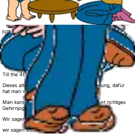
for fifty cents, cents, cents.
To see the elephants, elephants, elephants
jump over the fence, fence, fence.
They jumped so high, high, high
They reached the sky, sky, sky
They never came back, back, back
Till the 4th of July, July, July.
Dieses alte Klatschspiel erfordert einige Übung, dafür
hat man viel Spaß dabei.
Man kann es immer schneller spielen, das ist richtiges
Gehirnjogging!
Wir sagen nonono
wir sagen sisisi