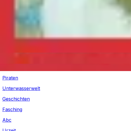
Silvester
Pferde
Drachen
Fußball
Piraten
Unterwasserwelt
Geschichten
Fasching
Abc
Urzeit