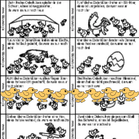
und als er endlich oben war, sprang er vergnügt ins
Gras.
Dann läuft Klein Häschen schnell nach Haus, vorbei ist
die Gefahr.
Die Mutter schüttelt’s Fell ihm aus, bis dass es trocken
war.
Häschen in der Grube
Der Oldie unter den Kinderliedern. Ein Kind ist das
Häschen, das sich auf den Boden hockt. Die anderen
Kinder oder die Eltern fassen sich an den Händen und
bilden einen Kreis um das „Häschen“. Während des
Singens laufen sie um das „Häschen“ herum. Bei der
Strophe „Häschen hüpf“, hüpft das Kind gehockt aus
dem Kreis.
Häschen in der Grube, saß und schlief,
saß und schlief,