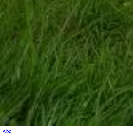
Silvester
Pferde
Drachen
Fußball
Piraten
Unterwasserwelt
Geschichten
Fasching
Abc