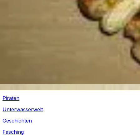
Silvester
Pferde
Drachen
Fußball
Piraten
Unterwasserwelt
Geschichten
Fasching