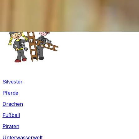
Winter
Silvester
Pferde
Drachen
Fußball
Piraten
Unterwasserwelt