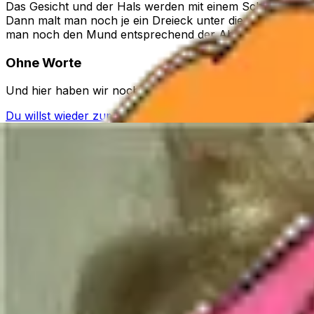
Das Gesicht und der Hals werden mit einem Schwämmchen 
Dann malt man noch je ein Dreieck unter die Augen. Auf 
man noch den Mund entsprechend der Abbildung.
Ohne Worte
Und hier haben wir noch
einen Tipp um Schminkfarben h
Du willst wieder zum Fasching-Spezial?
Entdecke unsere Themen