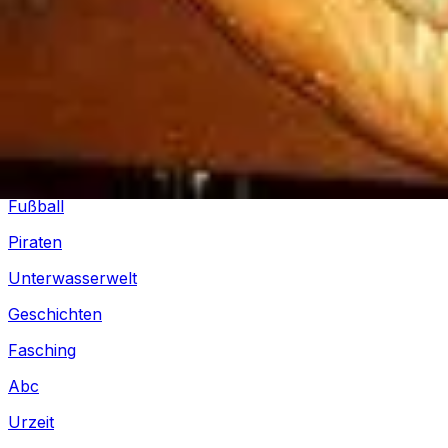
Silvester
Pferde
Drachen
Fußball
Piraten
Unterwasserwelt
Geschichten
Fasching
Abc
Urzeit